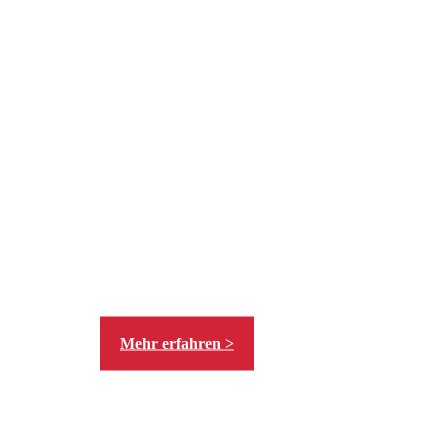
Mit der AUER Baustellen App
haben Sie alle Baustellen
jederzeit im Griff - Perfekter
Überblick immer und überall.
Mehr erfahren >