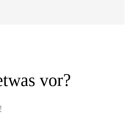
etwas vor?
!